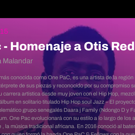
:15
 - Homenaje a Otis Re
a Malandar
ás conocida como One PaC, es una artista de la región 
ntérprete de sus piezas y reconocido por su compromiso so
carrera artística desde muy joven con el Hip Hop, mezcl
álbum en solitario titulado Hip Hop soul Jazz – El proyec
blemático grupo senegalés Daara j Family (Ndongo D y F
bum. One Pac evolucionará con su estilo a lo largo de los a
, la música tradicional africana. En 2016 conoció al bater
 con quien formó la banda One PaC & Fellows con la que 