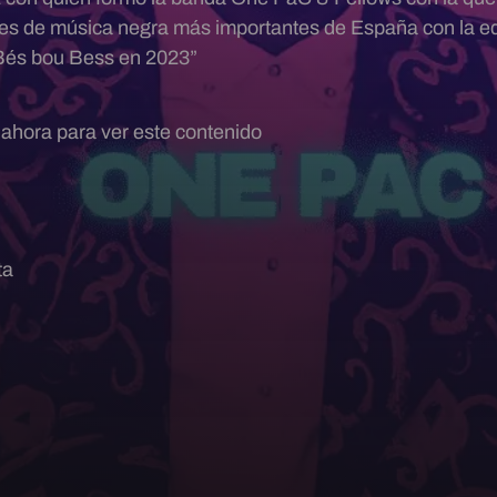
les de música negra más importantes de España con la ed
Bés bou Bess en 2023”
 ahora para ver este contenido
ta