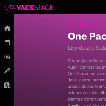
Sáb 16 Dic, 22
One Pac
Live desde Sal
Birane Amar Wane, m
Autor, compositor, i
One Pac comenzó su 
Jazz” con su primer 
producido por el em
colaboró ​​en este ál
siempre como fuente 
Sevilla, José Gómez