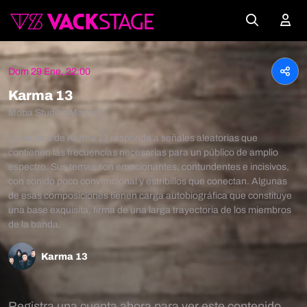
Dom 29 Ene, 22:00
Karma 13
Moba Studios Madrid
La música de Karma 13 responde a señales aleatorias que
contienen las frecuencias necesarias para un público de amplio
espectro. Sus temas son emocionantes, contundentes e incisivos,
con sonido poco convencional y estribillos que conectan. Algunas
de esas composiciones tienen carga autobiográfica que constituye
una base exquisita, firma de una larga trayectoria de los miembros
de la banda.
Karma 13
Registra una cuenta ahora para ver este contenido