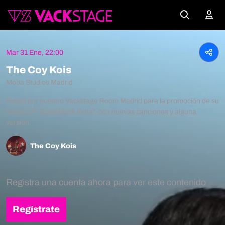
Mar 31 Ene, 22:00
The Coy Kois
Moba Studios Madrid
Pasan por nuestro Vackstage Room Madrid para la promoción de su
nuevo EP "Superblock extra", con nuevas canciones y alguna
versión.
The Coy Kois
Registra una cuenta ahora para ver este contenido
Regístrate