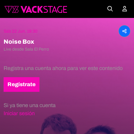
Sáb 22 Jun, 19:30
Noise Box
Live desde Sala El Perro
Registra una cuenta ahora para ver este contenido
Regístrate
Si ya tiene una cuenta
Iniciar sesión