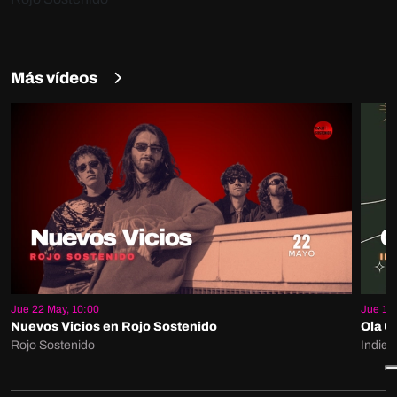
Más vídeos
Jue 22 May, 10:00
Jue 15 
Nuevos Vicios en Rojo Sostenido
Ola G
Rojo Sostenido
Indie 