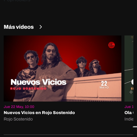
Más vídeos
Jue 22 May, 10:00
Jue 15 
Nuevos Vicios en Rojo Sostenido
Ola G
Rojo Sostenido
Indie 