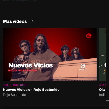
Más vídeos
Jue 22 May, 10:00
Jue 15 
Nuevos Vicios en Rojo Sostenido
Ola G
Rojo Sostenido
Indie 