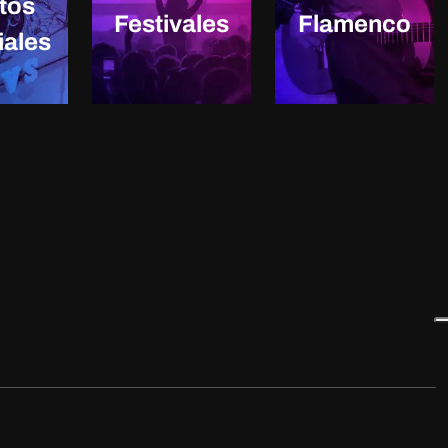
tos
Festivales
Flamenco
iales