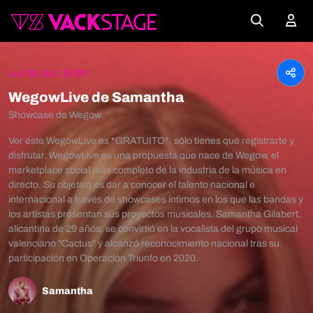
Lun 26 Jun, 15:30
WegowLive de Samantha
Showcase de Wegow
Ver este WegowLive es *GRATUITO*, sólo tienes que registrarte y
disfrutar. WegowLive es una propuesta que nace de Wegow, el
marketplace social más completo de la industria de la música en
directo. Su objetivo es dar a conocer el talento nacional e
internacional a través de showcases íntimos en los que las bandas y
los artistas presentan sus proyectos musicales. Samantha Gilabert,
alicantina de 29 años, se convirtió en la vocalista del grupo musical
valenciano "Cactus" y alcanzó reconocimiento nacional tras su
participación en Operación Triunfo en 2020.
Samantha