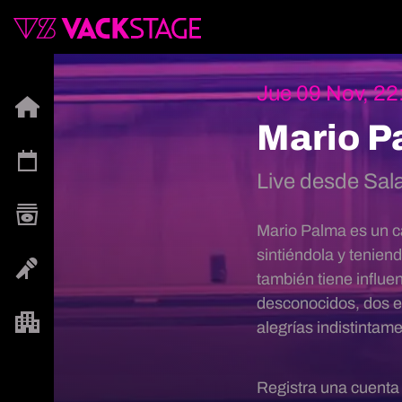
Jue 09 Nov, 22
Mario P
Live desde Sal
Mario Palma es un c
sintiéndola y tenie
también tiene influe
desconocidos, dos es
alegrías indistintam
Registra una cuenta