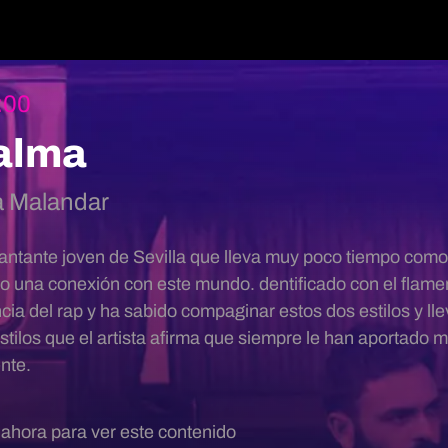
:00
alma
a Malandar
antante joven de Sevilla que lleva muy poco tiempo como
ndo una conexión con este mundo. dentificado con el fla
ncia del rap y ha sabido compaginar estos dos estilos y l
tilos que el artista afirma que siempre le han aportado
ente.
 ahora para ver este contenido