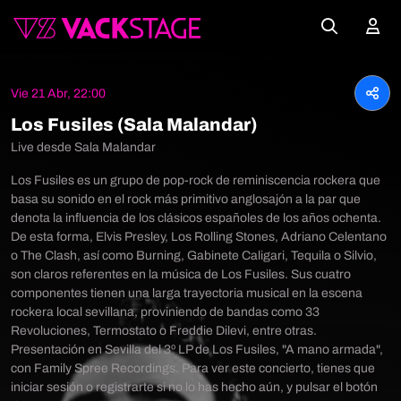
Vie 21 Abr, 22:00
Los Fusiles (Sala Malandar)
Live desde Sala Malandar
Los Fusiles es un grupo de pop-rock de reminiscencia rockera que
basa su sonido en el rock más primitivo anglosajón a la par que
denota la influencia de los clásicos españoles de los años ochenta.
De esta forma, Elvis Presley, Los Rolling Stones, Adriano Celentano
o The Clash, así como Burning, Gabinete Caligari, Tequila o Silvio,
son claros referentes en la música de Los Fusiles. Sus cuatro
componentes tienen una larga trayectoria musical en la escena
rockera local sevillana, proviniendo de bandas como 33
Revoluciones, Termostato o Freddie Dilevi, entre otras.
Presentación en Sevilla del 3º LP de Los Fusiles, "A mano armada",
con Family Spree Recordings. Para ver este concierto, tienes que
iniciar sesión o registrarte si no lo has hecho aún, y pulsar el botón