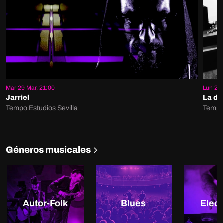
Mar 29 Mar, 21:00
Lun 28 
Jarriel
La do
Tempo Estudios Sevilla
Tempo 
Géneros musicales
Autor-Folk
Blues
Elect