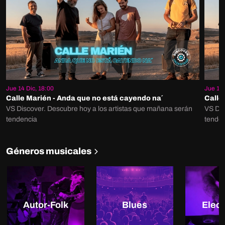
Jue 14 Dic, 18:00
Jue 14 
Calle Marién - Anda que no está cayendo na´
Calle 
VS Discover. Descubre hoy a los artistas que mañana serán
VS Dis
tendencia
tenden
Géneros musicales
Autor-Folk
Blues
Elect