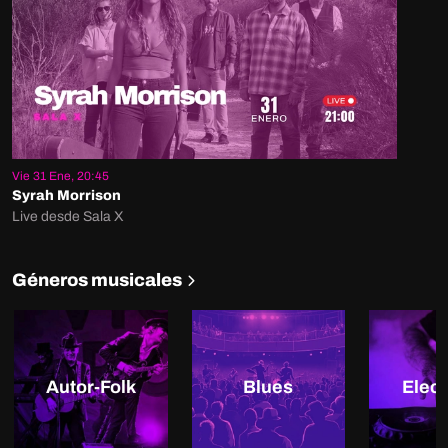
Vie 31 Ene, 20:45
Syrah Morrison
Live desde Sala X
Géneros musicales
Autor-Folk
Blues
Elect