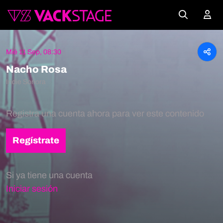
Mié 11 Sep, 08:30
Nacho Rosa
Indie Sonora
Registra una cuenta ahora para ver este contenido
Regístrate
Si ya tiene una cuenta
Iniciar sesión