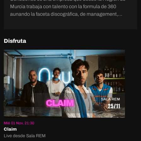
Murcia trabaja con talento con la formula de 360
aunando la faceta discográfica, de management,
editorial y producción de eventos. Ha producido giras
en China, Europa. Como promotora diseña y dirige el
primer congreso para músicos BigUP! Murcia, así
Disfruta
como festivales como el Cartagena Suena, o el Live
Mar Menor, y eventos de autor como el Christmas
Rock. Ha desarrollado la carrera artísticas de decenas
de artistas como Arde Bogotá, Nunatak, Carm
Mié 01 Nov, 21:30
Claim
Live desde Sala REM