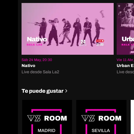
Sáb 24 May, 20:30
Vie 11 Abr,
Nativo
Urban 
Live desde Sala La2
Live des
Te puede gustar