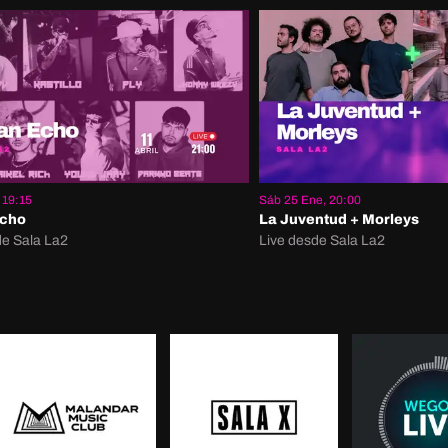
 19:15
Sáb 25 Ene, 20:00
Echo
La Juventud + Morleys
de Sala La2
Live desde Sala La2