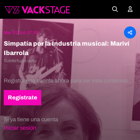
Mar 01 Oct, 07:00
Simpatía por la Industria musical: Mariví
Ibarrola
Subterfuge radio
Registra una cuenta ahora para ver este contenido
Regístrate
Si ya tiene una cuenta
Iniciar sesión