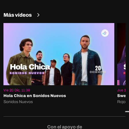
Más vídeos
Vie 20 Dic, 11:30
Jue 19 
Hola Chica en Sonidos Nuevos
Sweet
Sonidos Nuevos
Rojo S
Con el apoyo de