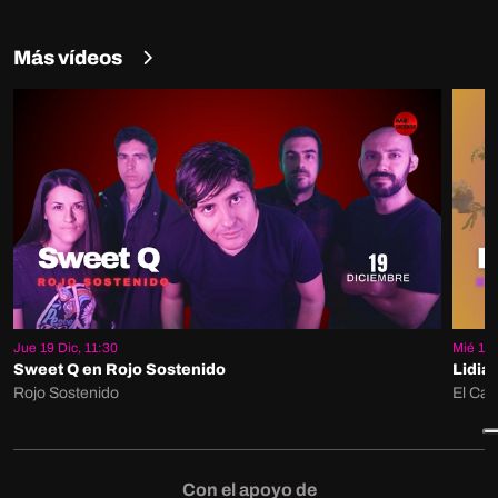
Más vídeos
Jue 19 Dic, 11:30
Mié 18 
Sweet Q en Rojo Sostenido
Lidia
Rojo Sostenido
El Ca
Con el apoyo de