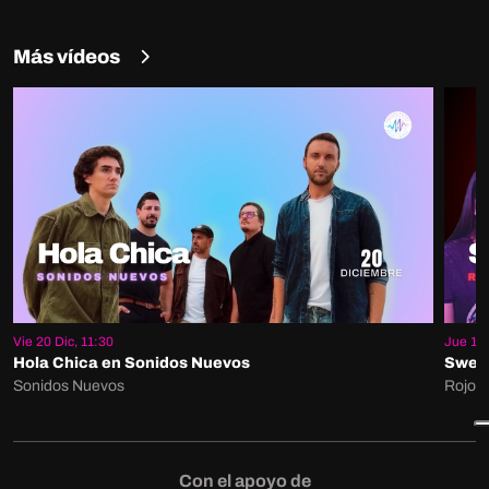
Más vídeos
Vie 20 Dic, 11:30
Jue 19 
Hola Chica en Sonidos Nuevos
Sweet
Sonidos Nuevos
Rojo S
Con el apoyo de