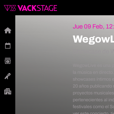
Jue 09 Feb, 12
WegowLi
Showcase de 
WegowLive es una pr
la música en directo.
showcases íntimos en
20 años publicando r
proyectos musicales
pertenecientes al in
festivales como el S
ver este concierto, t