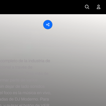
ompleto de la industria de
cional a través de
tos musicales. Tras más de
ormar parte de varios
n dejar de lado sonidos
l foco es la música en vivo,
chadas de DJ Moderno. Para
ún, y pulsar el botón de VER