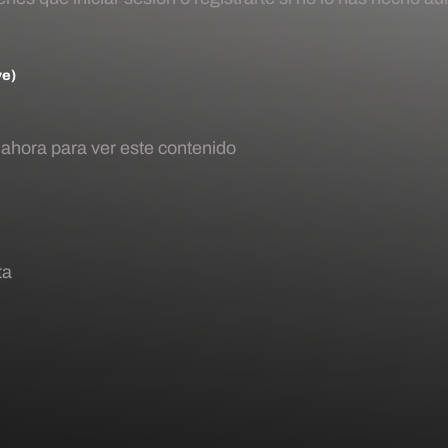
ve)
 ahora para ver este contenido
ta