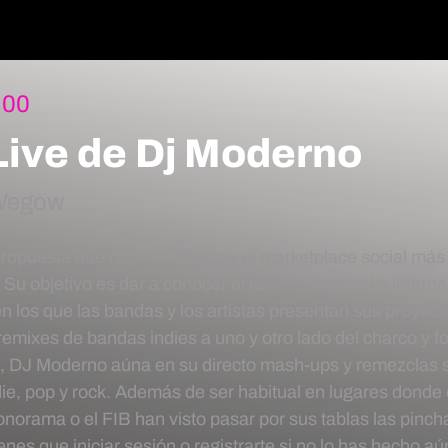
:00
ve de Dj Moderno
Wegow
opuesta que nace de Wegow, el marketplace social más c
 Su objetivo es dar a conocer el talento nacional e interna
 los que las bandas y los artistas presentan sus proyec
emixes de bandas indies a uno y otro lado del charco y f
, DJ Moderno aúna en su directo mash-ups y remezclas si
die, pop y rock. Además de ser habitual en lugares donde e
onorama o el FIB han visto pasar por sus tablas las pin
ienes que iniciar sesión o registrarte si no lo has hecho a