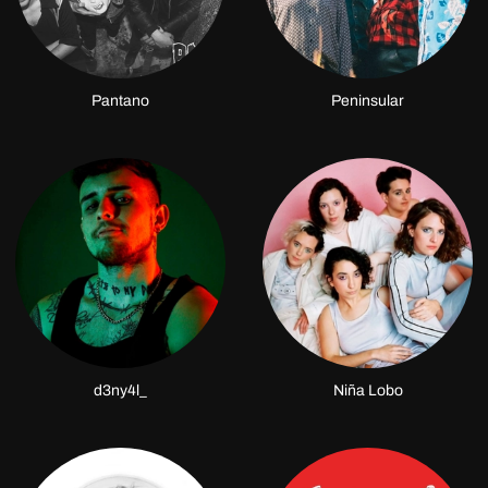
Pantano
Peninsular
d3ny4l_
Niña Lobo