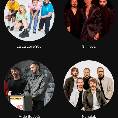
La La Love You
Shinova
Arde Bogotá
Nunatak