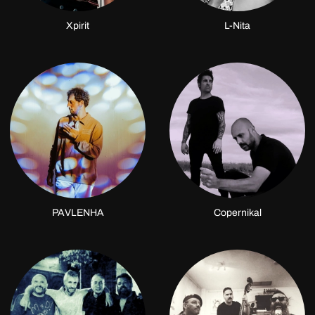
Xpirit
L-Nita
PAVLENHA
Copernikal