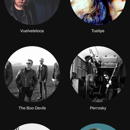
Vuelveteloca
Tuelipe
The Boo Devils
Perrosky