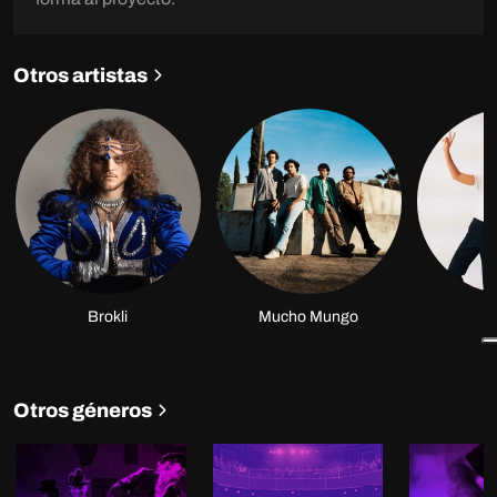
Otros artistas
Brokli
Mucho Mungo
É
Otros géneros