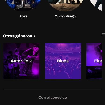
Brokli
Mucho Mungo
É
Otros géneros
Autor-Folk
Blues
Elect
Con el apoyo de