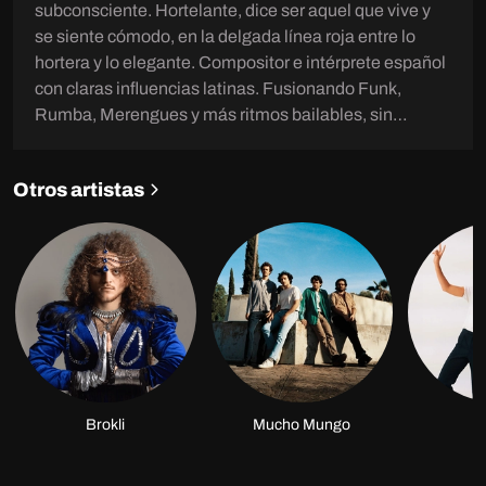
subconsciente. Hortelante, dice ser aquel que vive y
se siente cómodo, en la delgada línea roja entre lo
hortera y lo elegante. Compositor e intérprete español
con claras influencias latinas. Fusionando Funk,
Rumba, Merengues y más ritmos bailables, sin
abandonar las letras de autor, directas y pegajosas.
Tras el estreno de dos discos (“Azul” y “Revolución”),
Otros artistas
actualmente estrenando concepto. “Rumba de la
madre patria”. Podrás sentir cómo esa esencia del Sur
de España quiere vibrar y expandirse hacia nuevos
horizontes.
Brokli
Mucho Mungo
É