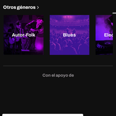
Otros géneros
Autor-Folk
Blues
Elect
Con el apoyo de