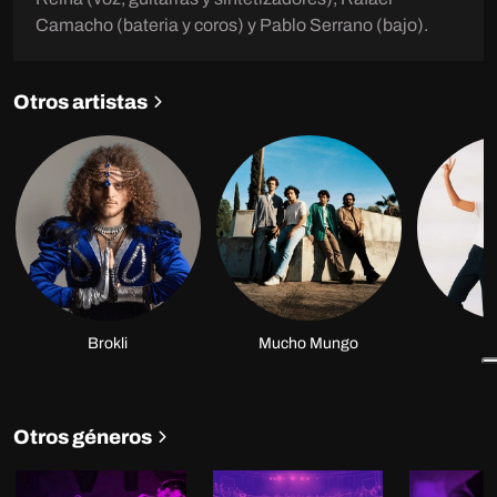
Camacho (bateria y coros) y Pablo Serrano (bajo).
Otros artistas
Brokli
Mucho Mungo
É
Otros géneros