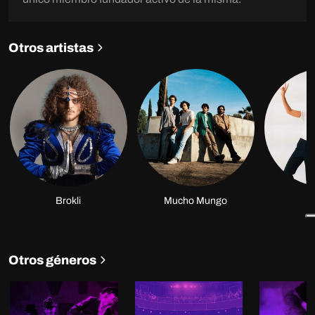
Otros artistas
Brokli
Mucho Mungo
É
Otros géneros