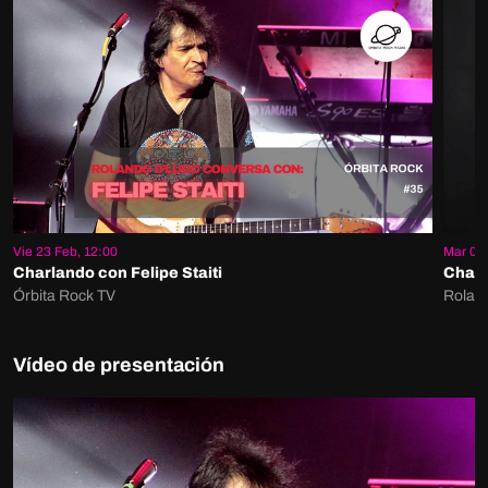
Vie 23 Feb, 12:00
Mar 03 
Charlando con Felipe Staiti
Charl
Órbita Rock TV
Roland
Vídeo de presentación