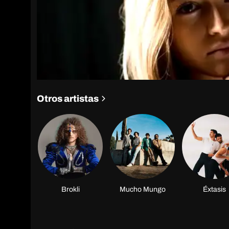
Otros artistas
Brokli
Mucho Mungo
Éxtasis