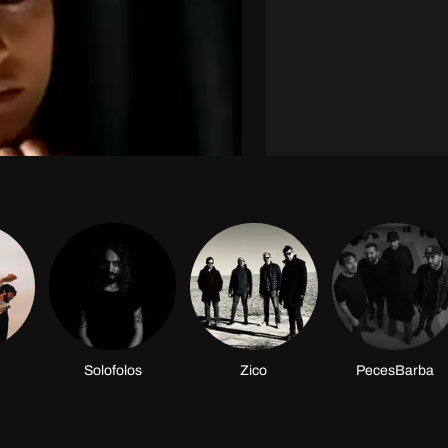
Solofolos
Zico
PecesBarba