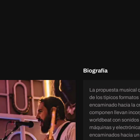
Biografía
La propuesta musical q
de los típicos formato
encaminado hacia la c
componen llevan incorp
worldbeat con sonidos 
máquinas y electrónica
encaminados hacia un 