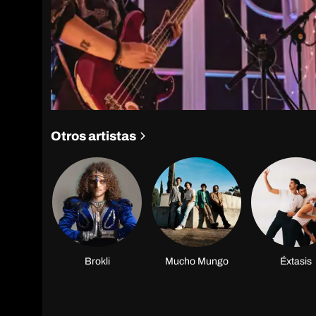
Otros artistas
Brokli
Mucho Mungo
Éxtasis