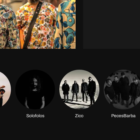
Solofolos
Zico
PecesBarba