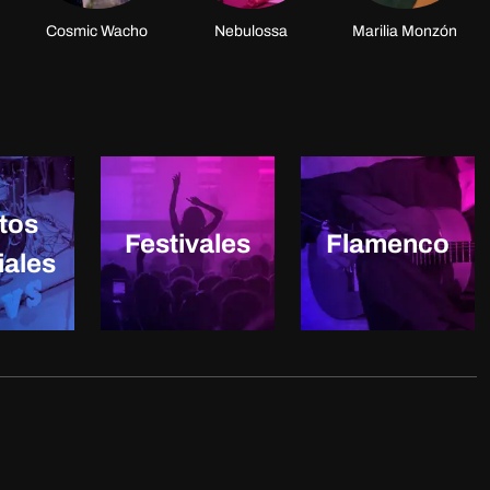
Cosmic Wacho
Nebulossa
Marilia Monzón
tos
Festivales
Flamenco
iales