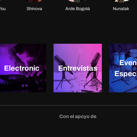
You
Shinova
Arde Bogotá
Nunatak
Even
Electronic
Entrevistas
Espec
Con el apoyo de